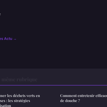
e
les Actu →
a même rubrique
er les déchets verts en
Comment entretenir effica
es : les stratégies
de douche ?
isation