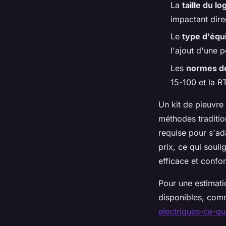
La
taille du l
impactant dire
Le
type d'éq
l'ajout d'une 
Les
normes de
15-100 et la R
Un kit de pieuvr
méthodes traditio
requise pour s'a
prix, ce qui soul
efficace et confo
Pour une estimatio
disponibles, com
electriques-ce-q