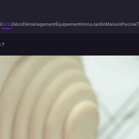
l
Actu
Déco
Déménagement
Équipement
Immo
Jardin
Maison
Piscine
T
x ?