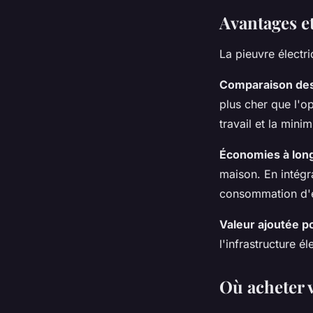
Avantages e
La pieuvre électr
Comparaison des
plus cher que l'o
travail et la min
Économies à lon
maison. En intégr
consommation d'én
Valeur ajoutée p
l'infrastructure é
Où acheter v