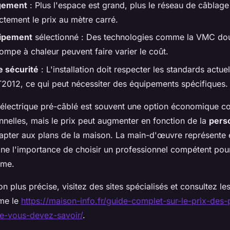
ogement
: Plus l'espace est grand, plus le réseau de câblage
ctement le prix au mètre carré.
uipement
sélectionné : Des technologies comme la VMC dou
pompe à chaleur peuvent faire varier le coût.
 sécurité
: L'installation doit respecter les standards actue
T2012, ce qui peut nécessiter des équipements spécifiques.
e électrique pré-câblé est souvent une option économique 
nnelles, mais le prix peut augmenter en fonction de la
perso
dapter aux plans de la maison. La main-d'œuvre représente
igne l'importance de choisir un professionnel compétent pour
rme.
n plus précise, visitez des sites spécialisés et consultez le
me le
https://maison-info.fr/guide-complet-sur-le-prix-des-
ue-vous-devez-savoir/
.