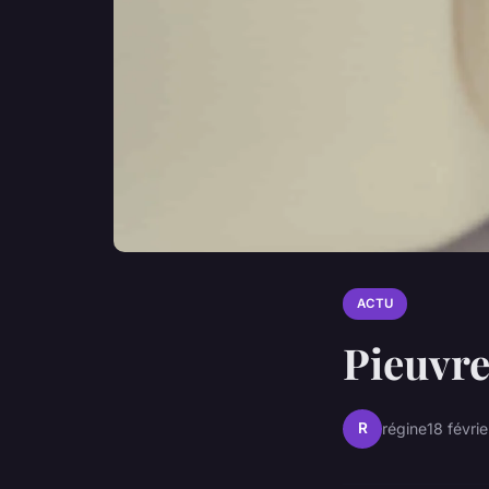
ACTU
Pieuvre 
R
régine
18 févri