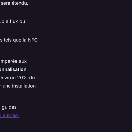
 sera étendu,
ble flux ou
ls tels que la NFC
comparée aux
nnalisation
 environ 20% du
 une installation
s guides
pieuvres-