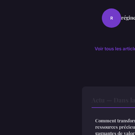
régin
R
Voir tous les artic
Actu — Dans l
Comment transform
ressources précieus
gagnantes de valor