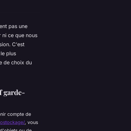
ent pas une
 ni ce que nous
ion. C'est
le plus
re de choix du
f garde-
enir compte de
costockage/
, vous
 d'objets ou de