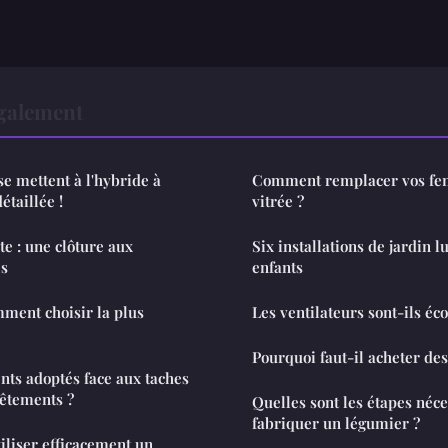
également
se mettent à l'hybride à
Comment remplacer vos fen
étaillée !
vitrée ?
te : une clôture aux
Six installations de jardin 
es
enfants
mment choisir la plus
Les ventilateurs sont-ils éc
Pourquoi faut-il acheter des
ts adoptés face aux taches
vêtements ?
Quelles sont les étapes néc
fabriquer un légumier ?
tiliser efficacement un