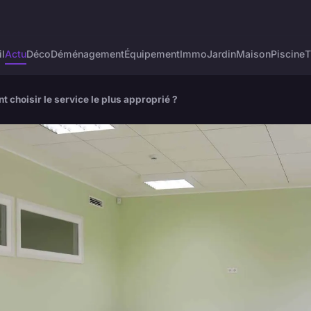
l
Actu
Déco
Déménagement
Équipement
Immo
Jardin
Maison
Piscine
T
t choisir le service le plus approprié ?