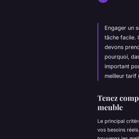
Engager un s
tâche facile
devons prend
pourquoi, dan
important pou
meilleur tari
Tenez compte
meuble
Le principal crit
vos besoins réels.
trouverez les mei