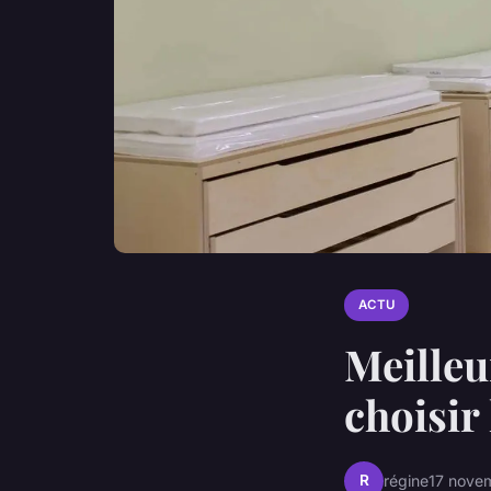
ACTU
Meilleu
choisir
R
régine
17 nove