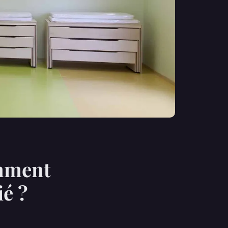
omment
ié ?