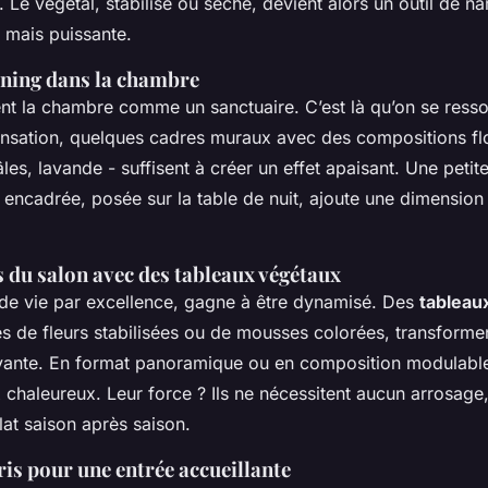
il. Le végétal, stabilisé ou séché, devient alors un outil de na
e mais puissante.
oning dans la chambre
t la chambre comme un sanctuaire. C’est là qu’on se ress
ensation, quelques cadres muraux avec des compositions fl
les, lavande - suffisent à créer un effet apaisant. Une petit
 encadrée, posée sur la table de nuit, ajoute une dimension 
 du salon avec des tableaux végétaux
de vie par excellence, gagne à être dynamisé. Des
tableau
 de fleurs stabilisées ou de mousses colorées, transforme
vante. En format panoramique ou en composition modulable,
 chaleureux. Leur force ? Ils ne nécessitent aucun arrosage,
lat saison après saison.
ris pour une entrée accueillante