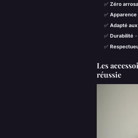
✅
Zéro arros
✅
Apparence 
✅
Adapté aux
✅
Durabilité
-
✅
Respectueu
Les accesso
réussie