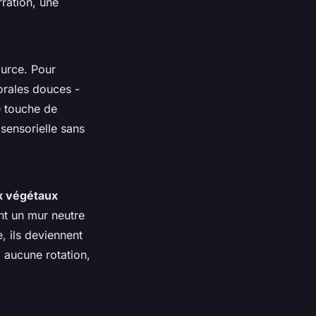
rration, une
ource. Pour
orales douces -
e touche de
sensorielle sans
x végétaux
nt un mur neutre
 ils deviennent
 aucune rotation,