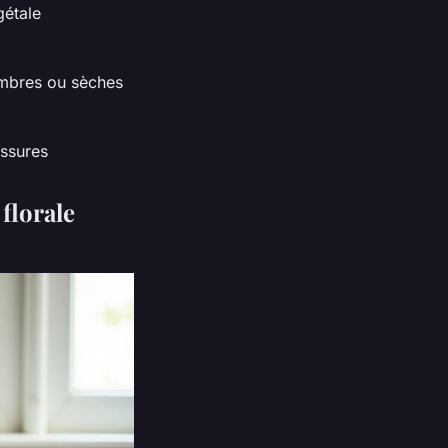
gétale
mbres ou sèches
issures
florale