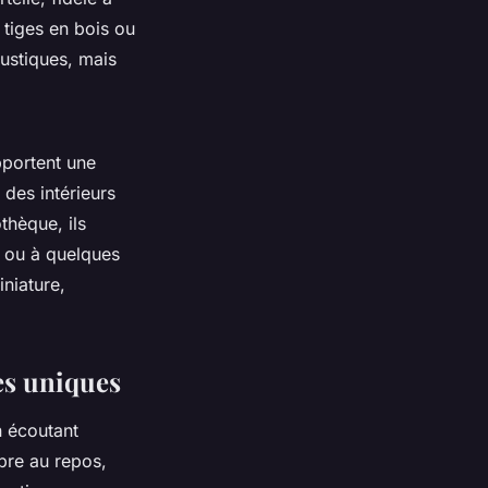
tiges en bois ou
ustiques, mais
pportent une
 des intérieurs
thèque, ils
ou à quelques
niature,
es uniques
n écoutant
mbre au repos,