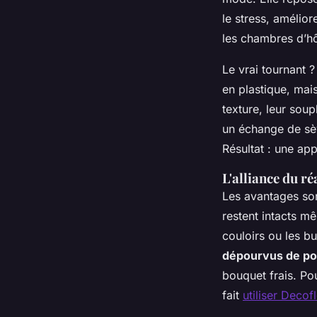
le stress, amélior
les chambres d’hô
Le vrai tournant ?
en plastique, mai
texture, leur sou
un échange de sèv
Résultat : une ap
L'alliance du ré
Les avantages son
restent intacts mê
couloirs ou les bu
dépourvus de po
bouquet frais. Pou
fait
utiliser Decof