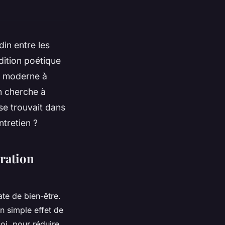
in entre les
dition poétique
e moderne à
n cherche à
 se trouvait dans
tretien ?
oration
ate de bien-être.
n simple effet de
oi, pour réduire