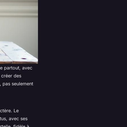
ite partout, avec
r créer des
l, pas seulement
ctère. Le
tus, avec ses
telle, fidèle à