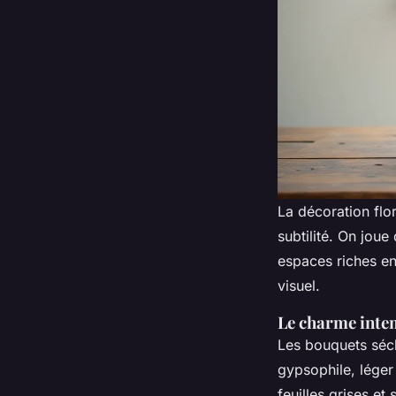
La décoration flor
subtilité. On joue
espaces riches en
visuel.
Le charme intem
Les bouquets séché
gypsophile, lége
feuilles grises et