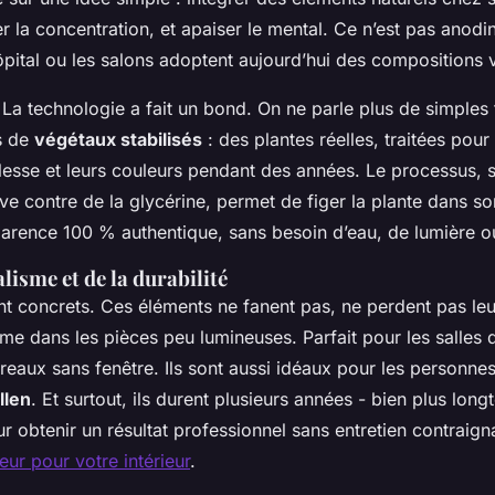
er la concentration, et apaiser le mental. Ce n’est pas anodin
pital ou les salons adoptent aujourd’hui des compositions 
 La technologie a fait un bond. On ne parle plus de simples fl
s de
végétaux stabilisés
: des plantes réelles, traitées pour
plesse et leurs couleurs pendant des années. Le processus, 
e contre de la glycérine, permet de figer la plante dans son
parence 100 % authentique, sans besoin d’eau, de lumière o
alisme et de la durabilité
t concrets. Ces éléments ne fanent pas, ne perdent pas leurs
me dans les pièces peu lumineuses. Parfait pour les salles d
reaux sans fenêtre. Ils sont aussi idéaux pour les personnes
llen
. Et surtout, ils durent plusieurs années - bien plus lon
r obtenir un résultat professionnel sans entretien contraign
leur pour votre intérieur
.