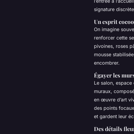
l’entrée à l’accue
signature discrèt
Un esprit coco
On imagine souven
renforcer cette s
pivoines, roses pâ
mousse stabilisée
encombrer.
Égayer les murs
Le salon, espace 
muraux, composés
en œuvre d’art vi
des points focaux
et gardent leur éc
Des détails fleu