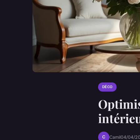
DÉCO
Optimis
intérie
C
Camil
04/04/20