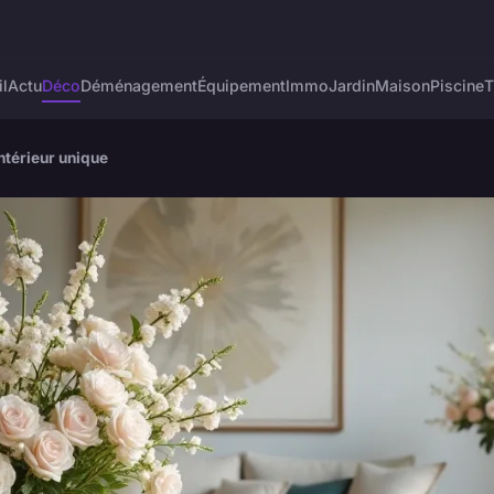
l
Actu
Déco
Déménagement
Équipement
Immo
Jardin
Maison
Piscine
T
ntérieur unique