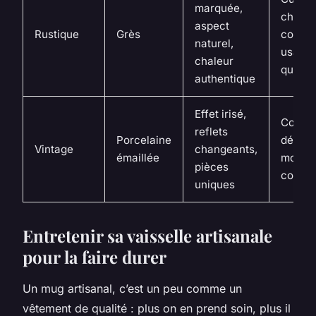
marquée,
charme
aspect
Rustique
Grès
conviv
naturel,
usage
chaleur
quotid
authentique
Effet irisé,
Collect
reflets
Porcelaine
déco r
Vintage
changeants,
émaillée
momen
pièces
contem
uniques
Entretenir sa vaisselle artisanale
pour la faire durer
Un mug artisanal, c’est un peu comme un
vêtement de qualité : plus on en prend soin, plus il