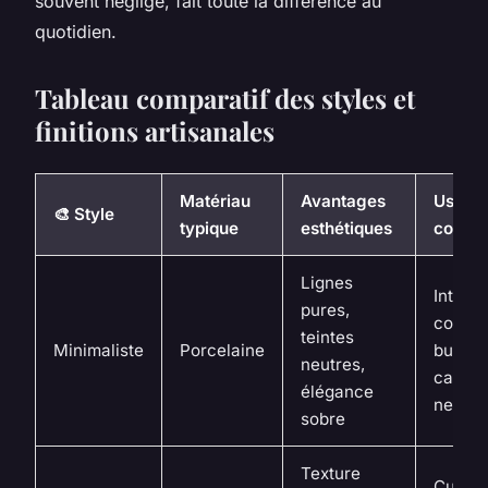
souvent négligé, fait toute la différence au
quotidien.
Tableau comparatif des styles et
finitions artisanales
Matériau
Avantages
Usage
🎨 Style
typique
esthétiques
consei
Lignes
Intérie
pures,
contem
teintes
Minimaliste
Porcelaine
bureau
neutres,
cadea
élégance
neutre
sobre
Texture
Cuisin