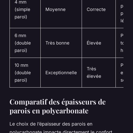
4 mm
print
(simple
Moyenne
Correcte
prote
paroi)
légèr
6 mm
Potag
(double
Très bonne
Élevée
toute
paroi)
hiver
10 mm
Plant
Très
(double
Exceptionnelle
exige
élevée
paroi)
serre
Comparatif des épaisseurs de
parois en polycarbonate
Le choix de l’épaisseur des parois en
polycarbonate impacte directement le confort