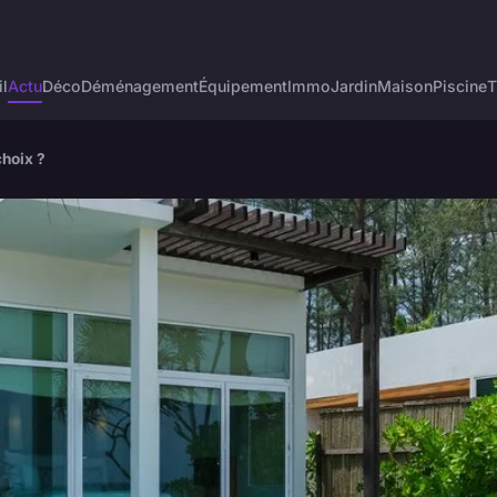
l
Actu
Déco
Déménagement
Équipement
Immo
Jardin
Maison
Piscine
T
choix ?