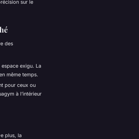
récision sur le
ché
re des
n espace exigu. La
es en même temps.
ent pour ceux ou
agym à l’intérieur
e plus, la