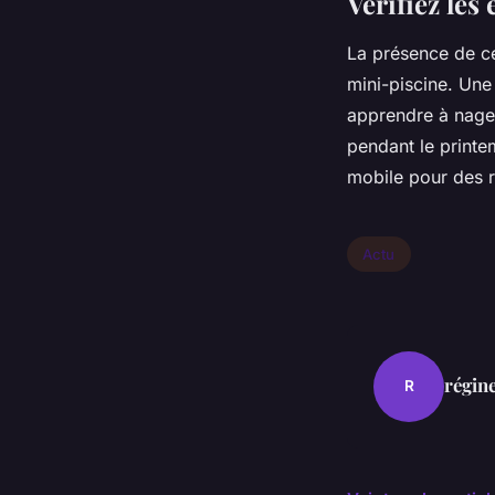
Vérifiez le
La présence de ce
mini-piscine. Une
apprendre à nager
pendant le printem
mobile pour des r
Actu
régin
R