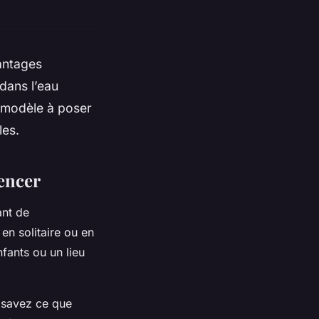
vantages
dans l’eau
le modèle à poser
les.
encer
ant de
en solitaire ou en
fants ou un lieu
s savez ce que