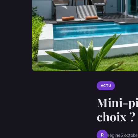
ACTU
Mini-pi
choix ?
R
régine
5 octob