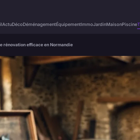
l
Actu
Déco
Déménagement
Équipement
Immo
Jardin
Maison
Piscine
T
ne rénovation efficace en Normandie