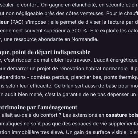
sculer le confort. On gagne en étanchéité, en sécurité et en 
ut non négligeable près des côtes venteuses. Pour le chauff
leur
(PAC) s’impose : elle permet de diviser la facture par 
 rendement souvent supérieur à 300 %. Elle exploite les calo
eur, une ressource abondante en Normandie.
ique, point de départ indispensable
, c’est risquer de mal cibler les travaux. L’audit énergétique
ur démarrer un projet de rénovation habitat normandie. Il pe
éperditions - combles perdus, plancher bas, ponts thermiqu
ons selon leur efficacité. Ce bilan sert aussi de base pour mo
n audit bien mené, c’est la garantie de ne pas dépenser un e
patrimoine par l'aménagement
n allait au-delà du confort ? Les extensions en
ossature boi
limatiques ne sont pas que des espaces de vie supplémentair
tion immobilière très élevé. Un gain de surface visible, bie