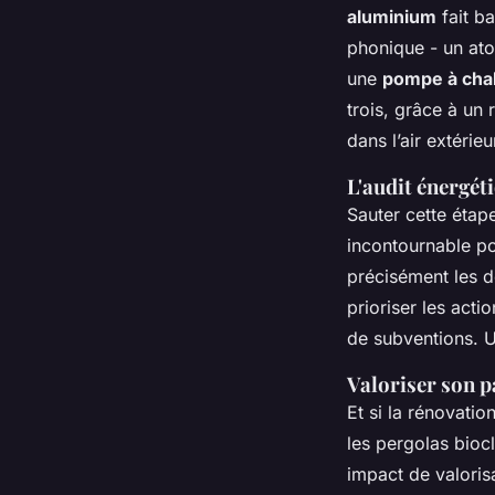
aluminium
fait ba
phonique - un ato
une
pompe à cha
trois, grâce à un
dans l’air extéri
L'audit énergét
Sauter cette étape
incontournable po
précisément les d
prioriser les acti
de subventions. U
Valoriser son 
Et si la rénovatio
les pergolas bioc
impact de valorisa