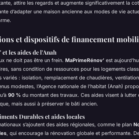
stante, attire les regards et augmente significativement la co
ante d’adapter une maison ancienne aux modes de vie actue
arme.
ions et dispositifs de financement mobili
t les aides de l'Anah
ux ne doit pas être un frein.
MaPrimeRénov’
est aujourd’hu
aires, sans condition de ressources pour les logements class
 variés : isolation, remplacement de chaudières, ventilation
us modestes, l’Agence nationale de l’habitat (Anah) propo
qu’à
90 %
du montant des travaux. Ces aides visent à lutter 
que, mais aussi à préserver le bâti ancien.
ments Durables et aides locales
 nationaux s’ajoutent des aides régionales, comme le plan
N
les
, qui encourage la rénovation globale et performante. D