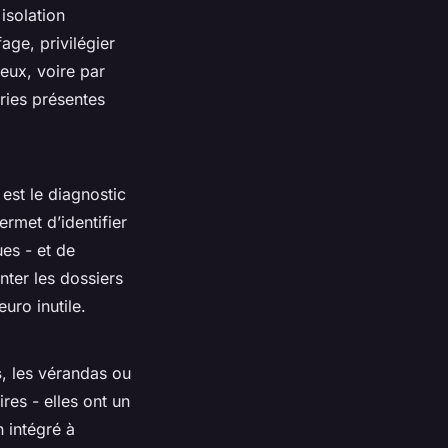
isolation
age, privilégier
deux, voire par
ries présentes
 est le diagnostic
rmet d’identifier
es - et de
nter les dossiers
uro inutile.
s
, les vérandas ou
es - elles ont un
n intégré à