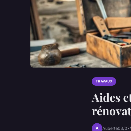
TRAVAUX
Aides e
rénovat
A
Auberte
03/07