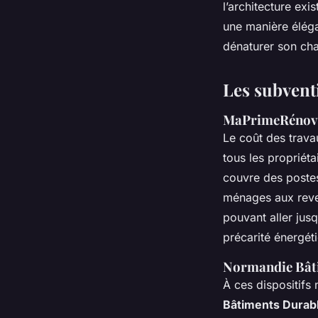
l’architecture exi
une manière élég
dénaturer son ch
Les subvent
MaPrimeRénov' e
Le coût des trava
tous les propriét
couvre des postes
ménages aux reven
pouvant aller jus
précarité énergéti
Normandie Bâti
À ces dispositifs
Bâtiments Durab