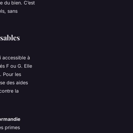
te du bien. C’est
ls, sans
sables
i accessible à
és F ou G. Elle
. Pour les
se des aides
contre la
ormandie
es primes