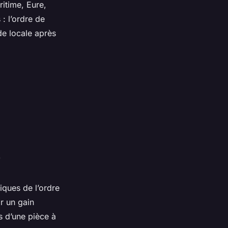
itime, Eure,
: l’ordre de
de locale après
n
iques de l’ordre
ar un gain
s d’une pièce à