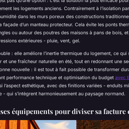
’est pas qu’une option : c’est la solution la plus efficace pou
ement les logements anciens. Contrairement à l’isolation par l
humidité dans les murs poreux des constructions traditionnell
a façade d’un manteau protecteur. Cela évite les ponts ther
les ou autour des poutres des maisons à pans de bois, et
essions extérieures - pluie, vent, gel.
ble : elle améliore l’inertie thermique du logement, ce qui 
r et une fraîcheur naturelle en été, tout en redonnant une 
onne nouvelle : il est tout à fait possible de transformer d
ant performance technique et optimisation du budget
avec E
si l’aspect esthétique, avec des finitions variées - enduits 
e - qui s’intègrent harmonieusement au paysage normand.
ses équipements pour diviser sa facture