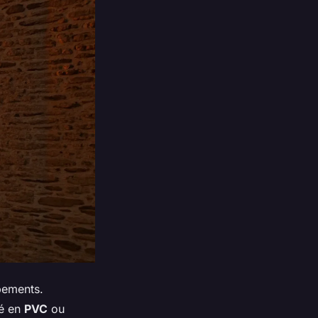
ipements.
cé en
PVC
ou