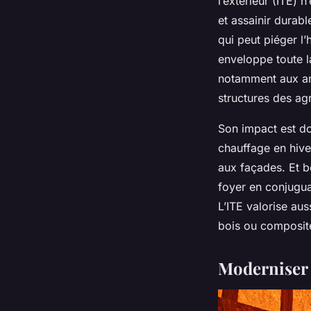
l’extérieur (ITE) n
et assainir durabl
qui peut piéger l’
enveloppe toute l
notamment aux ang
structures des agr
Son impact est dou
chauffage en hive
aux façades. Et b
foyer en conjugu
L’ITE valorise aus
bois ou composit
Moderniser 