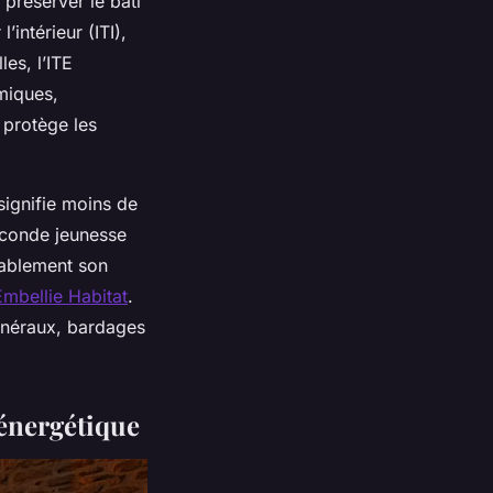
r préserver le bâti
’intérieur (ITI),
es, l’ITE
miques,
 protège les
signifie moins de
seconde jeunesse
urablement son
mbellie Habitat
.
minéraux, bardages
 énergétique