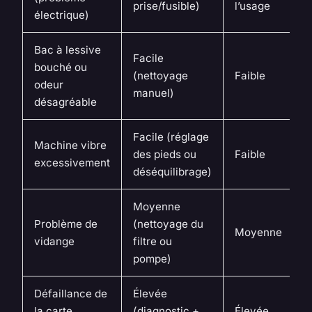
prise/fusible)
l’usage
électrique)
Bac à lessive
Facile
bouché ou
(nettoyage
Faible
odeur
manuel)
désagréable
Facile (réglage
Machine vibre
des pieds ou
Faible
excessivement
déséquilibrage)
Moyenne
Problème de
(nettoyage du
Moyenne
vidange
filtre ou
pompe)
Défaillance de
Élevée
la carte
(diagnostic +
Élevée