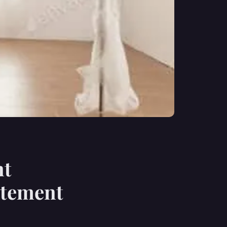
nt
rtement