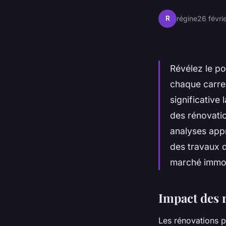
R
régine
26 févri
Révélez le p
chaque carre
significative
des rénovatio
analyses app
des travaux d
marché immobi
Impact des r
Les rénovations p