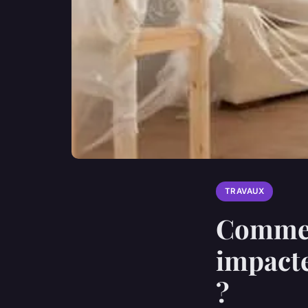
TRAVAUX
Commen
impacte
?