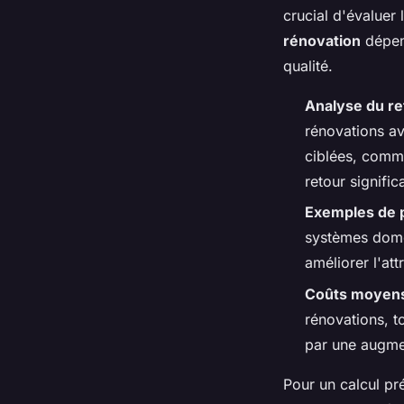
crucial d'évaluer 
rénovation
dépend
qualité.
Analyse du re
rénovations av
ciblées, comme
retour significa
Exemples de p
systèmes domo
améliorer l'at
Coûts moyens
rénovations, t
par une augmen
Pour un calcul pré