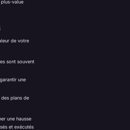
 plus-value
s
aleur de votre
ces sont souvent
garantir une
e des plans de
îner une hausse
nsés et exécutés