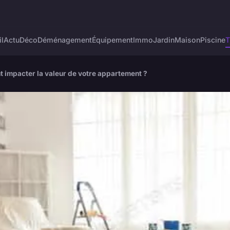
l
Actu
Déco
Déménagement
Équipement
Immo
Jardin
Maison
Piscine
T
 impacter la valeur de votre appartement ?