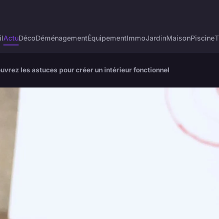
l
Actu
Déco
Déménagement
Équipement
Immo
Jardin
Maison
Piscine
T
vrez les astuces pour créer un intérieur fonctionnel