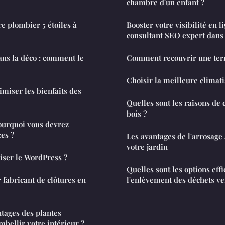
chambre d'un enfant ?
re plombier 5 étoiles à
Booster votre visibilité en l
consultant SEO expert dans
dans la déco : comment le
Comment recouvrir une terr
Choisir la meilleure climat
miser les bienfaits des
Quelles sont les raisons de 
bois ?
pourquoi vous devrez
ces ?
Les avantages de l'arrosag
votre jardin
iser le WordPress ?
Quelles sont les options eff
 fabricant de clôtures en
l'enlèvement des déchets ve
ntages des plantes
embellir votre intérieur ?