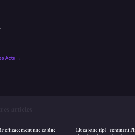
e
les Actu →
res articles
r efficacement une cabine
Lit cabane tipi : comment l'i