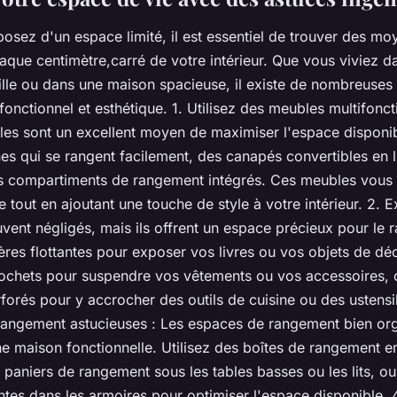
osez d'un espace limité, il est essentiel de trouver des mo
aque centimètre,carré de votre intérieur. Que vous viviez da
lle ou dans une maison spacieuse, il existe de nombreuses
 fonctionnel et esthétique. 1. Utilisez des meubles multifonct
es sont un excellent moyen de maximiser l'espace disponi
es qui se rangent facilement, des canapés convertibles en l
s compartiments de rangement intégrés. Ces meubles vous 
 tout en ajoutant une touche de style à votre intérieur. 2. E
vent négligés, mais ils offrent un espace précieux pour le 
gères flottantes pour exposer vos livres ou vos objets de dé
ochets pour suspendre vos vêtements ou vos accessoires, 
orés pour y accrocher des outils de cuisine ou des ustensi
rangement astucieuses : Les espaces de rangement bien or
ne maison fonctionnelle. Utilisez des boîtes de rangement 
 paniers de rangement sous les tables basses ou les lits, o
ntes dans les armoires pour optimiser l'espace disponible. 