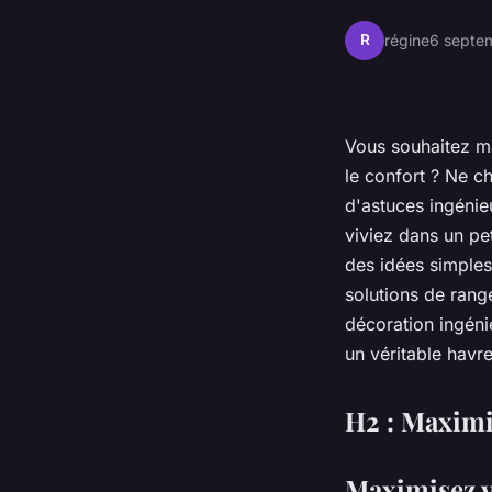
R
régine
6 septe
Vous souhaitez ma
le confort ? Ne c
d'astuces ingénieu
viviez dans un pe
des idées simples
solutions de ran
décoration ingéni
un véritable havr
H2 : Maximis
Maximisez v