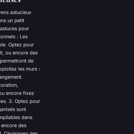
yens astucieux
ns un petit
 astuces pour
ionnels : Les
ble. Optez pour
it, ou encore des
permettront de
xploitez les murs :
rangement.
coration,
ou encore fixez
les. 3. Optez pour
ganisés sont
empilables dans
u encore des
4. Choisissez des