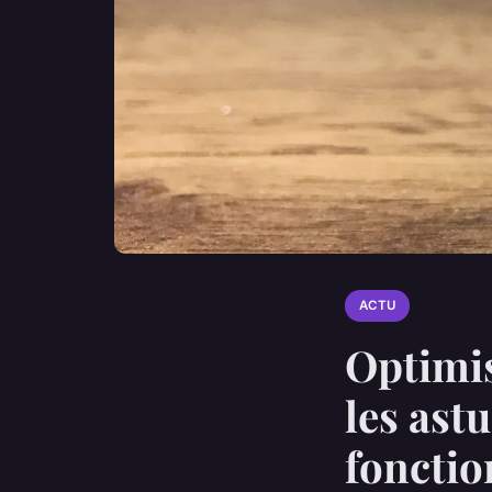
ACTU
Optimis
les ast
fonctio