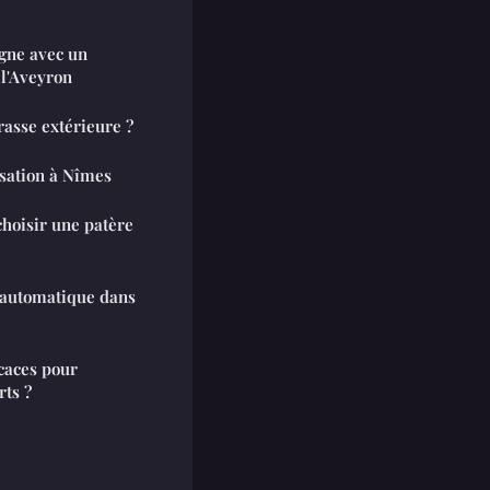
igne avec un
 l'Aveyron
asse extérieure ?
isation à Nîmes
choisir une patère
e automatique dans
icaces pour
rts ?