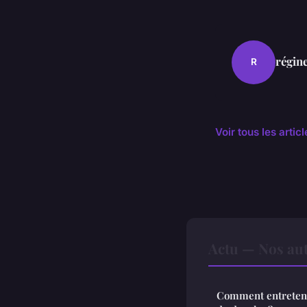
régin
R
Voir tous les artic
Actu — Nos aut
Comment entreteni