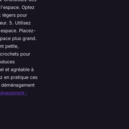
t l'espace. Optez
x légers pour
ur. 5. Utilisez
n espace. Placez-
espace plus grand.
t petite,
 crochets pour
astuces
el et agréable à
ez en pratique ces
 le déménagement
énagement :